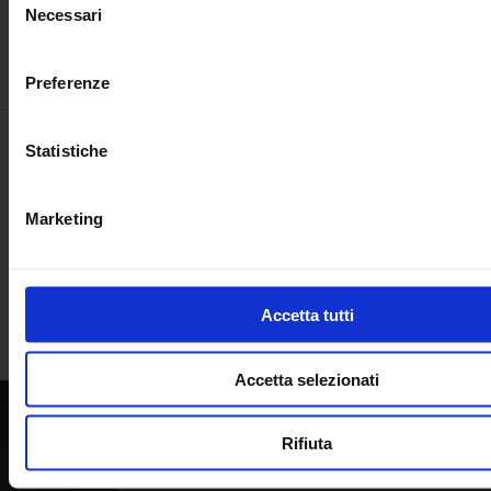
Necessari
Castiglione della Pesc
del
consenso
I riconoscimenti per la qualità del mare e dei se
Preferenze
Statistiche
Marketing
Bandiera Blu
5 vele legambiente
Bandi
Assoc
Accetta tutti
pe
Accetta selezionati
Rifiuta