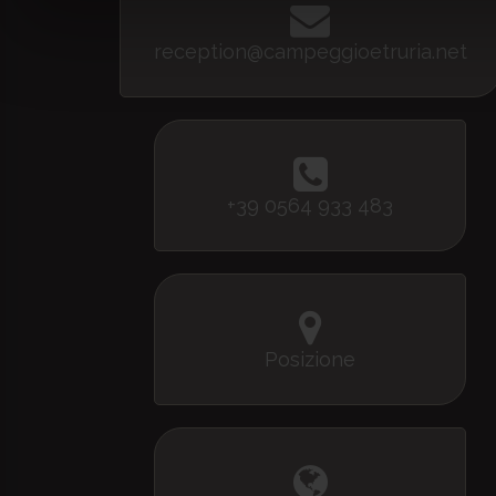
reception@campeggioetruria.net
+39 0564 933 483
Posizione