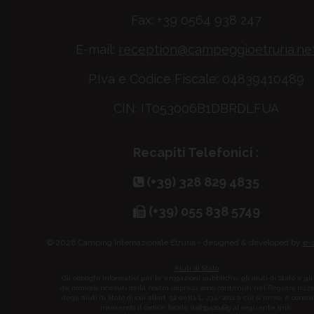
Fax: +39 0564 938 247
E-mail:
reception@campeggioetruria.ne
P.Iva e Codice Fiscale: 04839410489
CIN: IT053006B1DBRDLFUA
Recapiti Telefonici :
(+39) 328 829 4835
(+39) 055 838 5749
© 2026 Camping Internazionale Etruria - designed & developed by
e-
Aiuti di Stato
Gli obblighi informativi per le erogazioni pubbliche: gli aiuti di Stato e gli
de minimis ricevuti dalla nostra impresa sono contenuti nel Registro naz
degli aiuti di Stato di cui all’art. 52 della L. 234/2012 a cui si rinvia e consul
inserendo il codice fiscale 04839410489 al seguente link: