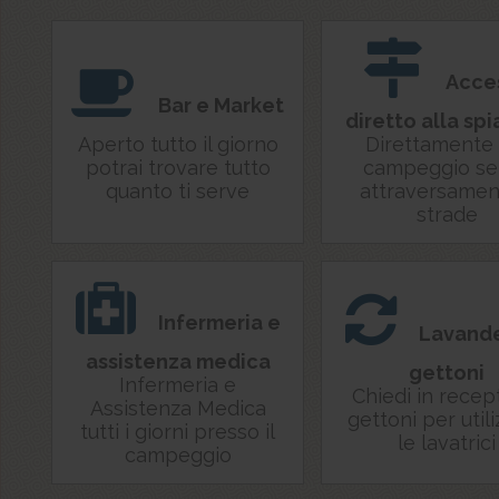
Acce
Bar e Market
diretto alla sp
Aperto tutto il giorno
Direttamente 
potrai trovare tutto
campeggio se
quanto ti serve
attraversament
strade
Infermeria e
Lavande
assistenza medica
gettoni
Infermeria e
Chiedi in recept
Assistenza Medica
gettoni per util
tutti i giorni presso il
le lavatrici
campeggio