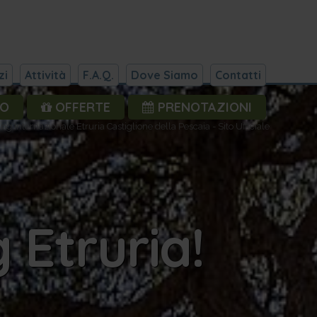
zi
Attività
F.A.Q.
Dove Siamo
Contatti
NO
OFFERTE
PRENOTAZIONI
g Internazionale Etruria Castiglione della Pescaia - Sito Ufficiale
 Etruria!