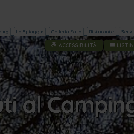
ping
La Spiaggia
Galleria Foto
Ristorante
Servi
ACCESSIBILITÀ
LISTI
Campin
i al Camping