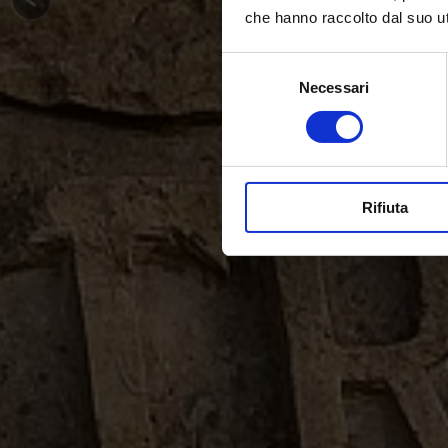
che hanno raccolto dal suo uti
Selezione
Necessari
del
consenso
Rifiuta