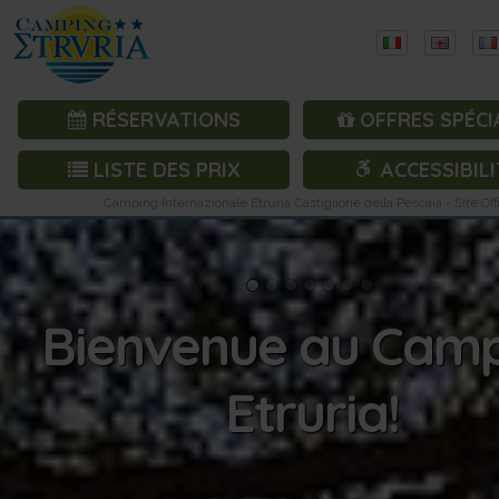
RÉSERVATIONS
OFFRES SPÉCI
LISTE DES PRIX
ACCESSIBILI
Camping Internazionale Etruria Castiglione della Pescaia - Site Offi
Bienvenue au Cam
Etruria!