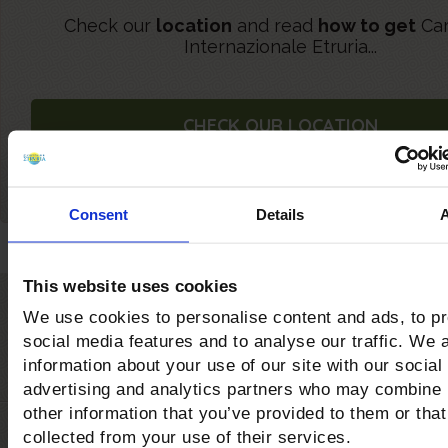
Check our
location
and read
how to get
Ca
Internazionale Etruria...
CHECK OUR LOCATION
Consent
Details
This website uses cookies
We use cookies to personalise content and ads, to p
Castiglione della Pesc
social media features and to analyse our traffic. We 
The awards for the quality of the sea and serv
information about your use of our site with our social
advertising and analytics partners who may combine i
other information that you’ve provided to them or that
collected from your use of their services.