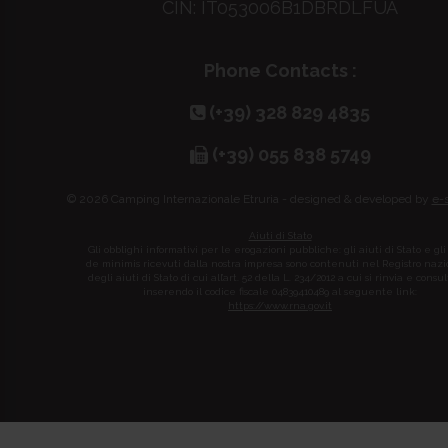
CIN: IT053006B1DBRDLFUA
Phone Contacts :
(+39) 328 829 4835
(+39) 055 838 5749
© 2026 Camping Internazionale Etruria - designed & developed by
e-
Aiuti di Stato
Gli obblighi informativi per le erogazioni pubbliche: gli aiuti di Stato e gli
de minimis ricevuti dalla nostra impresa sono contenuti nel Registro naz
degli aiuti di Stato di cui all’art. 52 della L. 234/2012 a cui si rinvia e consul
inserendo il codice fiscale 04839410489 al seguente link:
https://www.rna.gov.it