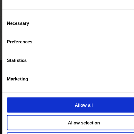
Consent
Necessary
Selection
Bandiera Blu
5 vele legambiente
Bandi
Assoc
Preferences
pe
Statistics
Marketing
reception@campeggioetruria.net
Allow all
Allow selection