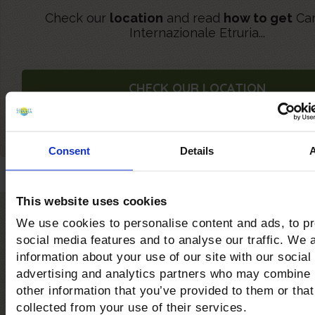
Check our
location
and read
how to get
Ca
Internazionale Etruria...
CHECK OUR LOCATION
Consent
Details
This website uses cookies
We use cookies to personalise content and ads, to p
Castiglione della Pesc
social media features and to analyse our traffic. We 
The awards for the quality of the sea and serv
information about your use of our site with our social
advertising and analytics partners who may combine i
other information that you’ve provided to them or that
collected from your use of their services.