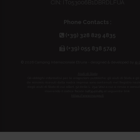
CIN: IT053006B1DBRDLFUA
Phone Contacts :
(+39) 328 829 4835
(+39) 055 838 5749
© 2026 Camping Internazionale Etruria - designed & developed by
e-
Aiuti di Stato
Gli obblighi informativi per le erogazioni pubbliche: gli aiuti di Stato e gli
de minimis ricevuti dalla nostra impresa sono contenuti nel Registro naz
degli aiuti di Stato di cui all’art. 52 della L. 234/2012 a cui si rinvia e consul
inserendo il codice fiscale 04839410489 al seguente link:
https://www.rna.gov.it