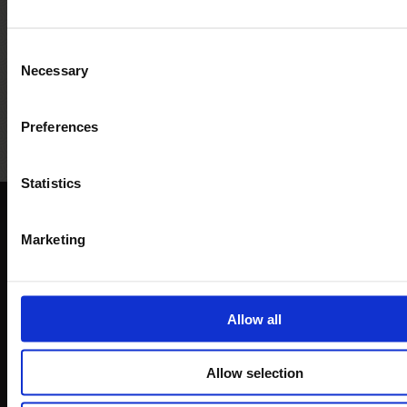
Consent
Necessary
Selection
Bandiera Blu
5 vele legambiente
Bandi
Assoc
Preferences
pe
Statistics
Marketing
reception@campeggioetruria.net
Allow all
Allow selection