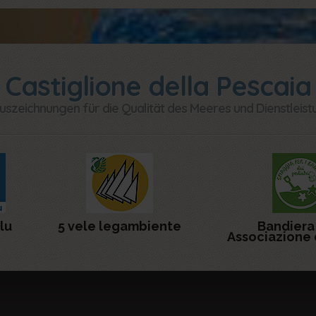
Castiglione della Pescaia
uszeichnungen für die Qualität des Meeres und Dienstleis
lu
5 vele legambiente
Bandiera
Associazione 