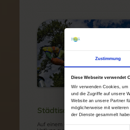
Zustimmung
Diese Webseite verwendet 
Wir verwenden Cookies, um I
und die Zugriffe auf unsere 
Website an unsere Partner fü
möglicherweise mit weiteren
Städtisches archäologis
der Dienste gesammelt habe
Auf einem bequemen Weg kann der B
Einwilligungsauswahl