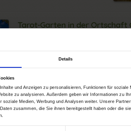
Tarot-Garten in der Ortschaft 
Der Tarot-Garten ist ein in Garavicchio geleg
von Pescia Fiorentina, Gemeindeortsteil von C
entworfen von der französisch-amerikanischen
besiedelt mit Statuen, die an die Figuren der
sind.
Details
https://www.giardinodeitarocchi.it
Cookies
nhalte und Anzeigen zu personalisieren, Funktionen für soziale
Website zu analysieren. Außerdem geben wir Informationen zu I
r soziale Medien, Werbung und Analysen weiter. Unsere Partner
 Daten zusammen, die Sie ihnen bereitgestellt haben oder die s
ches Museum von Vetulonia
n.
esucher die Geschichte der antiken