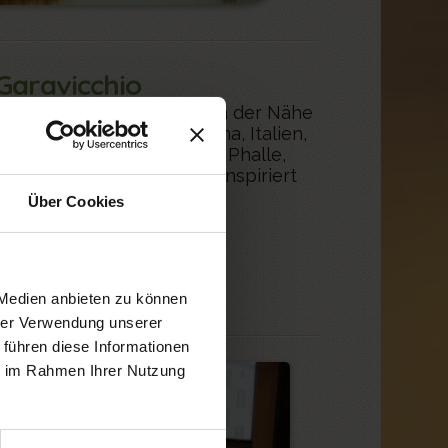
Garavicchio
ener künstlerischer Park, in der Nähe
apalbio (GR) in der Toskana, Italien,
 Künstlerin Niki de Saint Phalle,
 großen Arkana der Tarots inspiriert
Über Cookies
 Medien anbieten zu können
hrer Verwendung unserer
 führen diese Informationen
ie im Rahmen Ihrer Nutzung