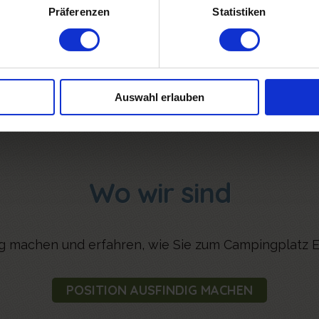
n (9. Jh. v. Chr.) bis zur Epoche der
Präferenzen
Statistiken
) verfolgen.
Auswahl erlauben
Wo wir sind
ig machen und erfahren, wie Sie zum Campingplatz Et
POSITION AUSFINDIG MACHEN