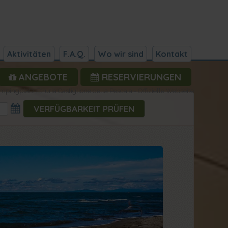
Aktivitäten
F.A.Q.
Wo wir sind
Kontakt
ANGEBOTE
RESERVIERUNGEN
mpingplatz Etruria Castiglione della Pescaia - Offizielle Webseite