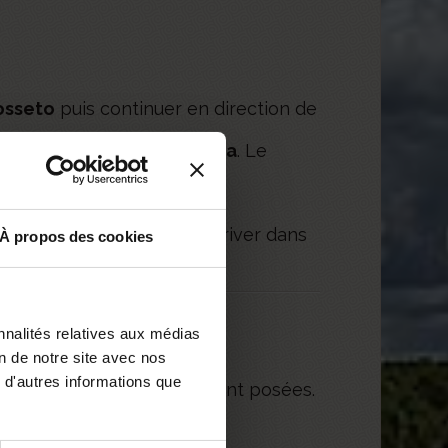
osseto
puis continuer en direction de
r Castiglione della Pescaia
. Le
ia
.
le petit camping avant d'arriver dans
À propos des cookies
ées
nnalités relatives aux médias
on de notre site avec nos
 d'autres informations que
 au questionnes fréquemment posées.