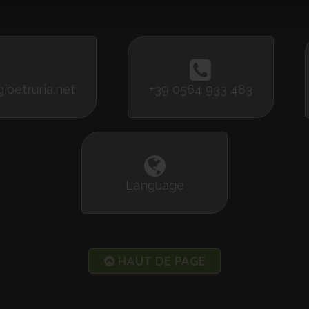
oetruria.net
+39 0564 933 483
Language
HAUT DE PAGE