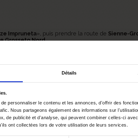
nze Impruneta
», puis prendre la route de
Sienne-Gr
ie Grosseto Nord
.
tion de Pollino SP158 et suivre les indications pou
es en voiture du centre de
Castiglione della Pesca
ons pour
Castiglione della Pescaia
, vous atteindrez 
Détails
.
ies.
estions Fréquemment Pos
e personnaliser le contenu et les annonces, d'offrir des fonctio
rafic. Nous partageons également des informations sur l'utilisati
, de publicité et d'analyse, qui peuvent combiner celles-ci avec
ssaire pour votre Séjour en regardant les réponses
ils ont collectées lors de votre utilisation de leurs services.