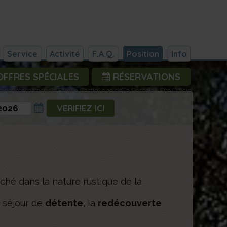
Service
Activité
F.A.Q.
Position
Info
FFRES SPÉCIALES
RÉSERVATIONS
ng Internazionale Etruria Castiglione della Pescaia - Site Officiel
iché dans la nature rustique de la
n séjour de
détente
, la
redécouverte