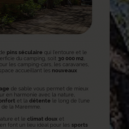
 de
pins séculaire
qui l'entoure et le
erficie du camping, soit
30 000 m2
,
ur les camping-cars, les caravanes,
espace accueillant les
nouveaux
lage
de sable vous permet de mieux
our en harmonie avec la nature,
onfort
et la
détente
le long de l'une
s de la Maremme.
ature et le
climat doux
et
n font un lieu idéal pour les
sports