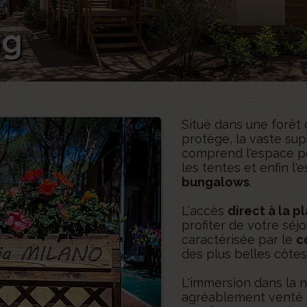
ng
Situé dans une forêt
protège, la vaste sup
comprend l'espace po
les tentes et enfin l'
bungalows
.
L'accès
direct à la p
profiter de votre séj
caractérisée par le
c
des plus belles côte
L'immersion dans la n
agréablement venté e