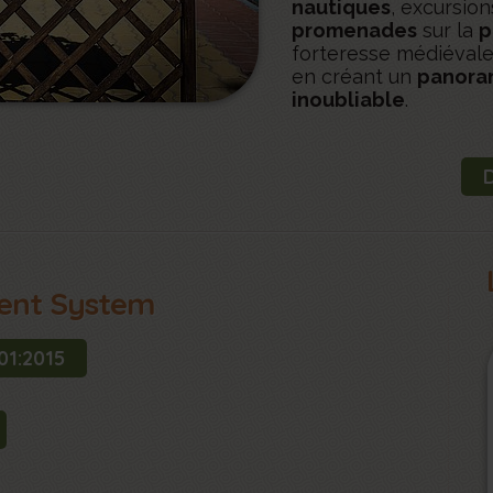
nautiques
, excursio
promenades
sur la
p
forteresse médiévale 
en créant un
panora
inoubliable
.
ent System
01:2015