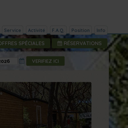
Service
Activité
F.A.Q.
Position
Info
FFRES SPÉCIALES
RÉSERVATIONS
ng Internazionale Etruria Castiglione della Pescaia - Site Officiel