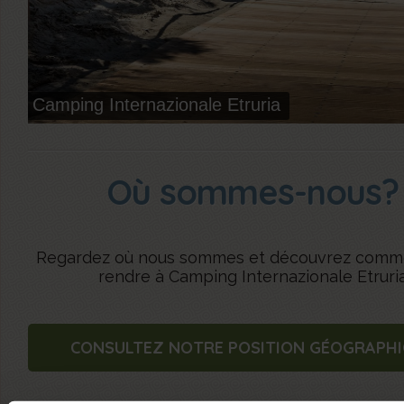
Où sommes-nous?
Regardez où nous sommes et découvrez comm
rendre à Camping Internazionale Etruri
CONSULTEZ NOTRE POSITION GÉOGRAPH