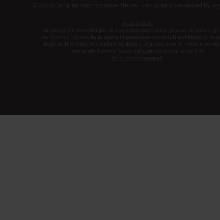
© 2026 Camping Internazionale Etruria - designed & developed by
e-
Aiuti di Stato
Gli obblighi informativi per le erogazioni pubbliche: gli aiuti di Stato e gli
de minimis ricevuti dalla nostra impresa sono contenuti nel Registro naz
degli aiuti di Stato di cui all’art. 52 della L. 234/2012 a cui si rinvia e consul
inserendo il codice fiscale 04839410489 al seguente link:
https://www.rna.gov.it