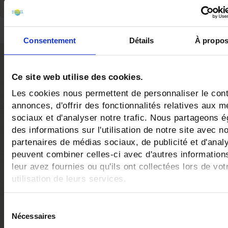
Consentement
Détails
À propos
Castiglione della Pesc
Ce site web utilise des cookies.
Les prix pour la qualité de la mer et des servi
Les cookies nous permettent de personnaliser le cont
annonces, d'offrir des fonctionnalités relatives aux m
sociaux et d'analyser notre trafic. Nous partageons 
des informations sur l'utilisation de notre site avec n
partenaires de médias sociaux, de publicité et d'anal
peuvent combiner celles-ci avec d'autres informatio
leur avez fournies ou qu'ils ont collectées lors de vot
utilisation de leurs services.
Bandiera Blu
5 vele legambiente
Bandi
Assoc
Sélection
pe
Nécessaires
du